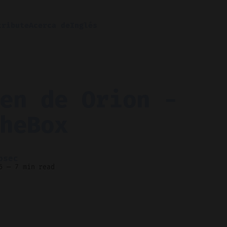
tribute
Acerca de
Inglés
en de Orion -
heBox
bsec
6
—
7 min read