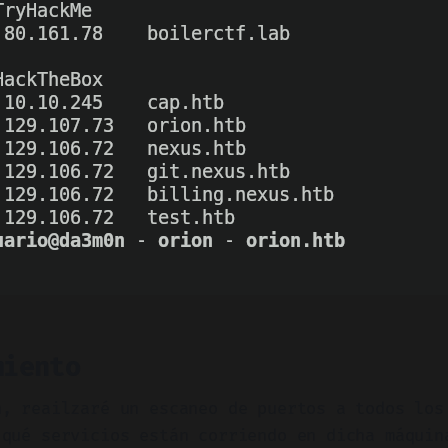
miento
n, reailzaré un escaneo de puertos a todos los
 qué servicios están corriendo en dicha máquin