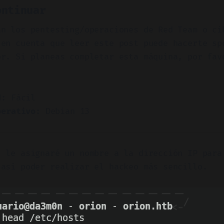
ontinuar
an los pentesting/operaciones de Red Team o ci
 en cuenta que leer este post puede hacerte sp
or. Si planeas completar esta máquina, por fav
d:
Fácil
perativo:
Debian 13
, le asignaré un nombre a la dirección IP para
 así poder realizar el hackeo más sencillo.