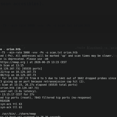
 sean accesibles).
 -T5 --min-rate 5000 -vvv -Pn -o scan.txt orion.htb