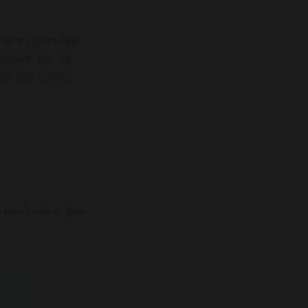
berseguridad
oiler de la
or no sigas
 no tener que