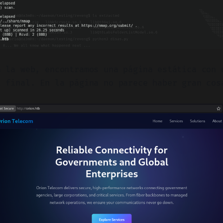
a la web, encontramos una página estática con 
l final. En la página no parece haber gran cos