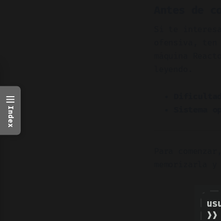
Antes de c
Si te interes
ofensiva, ten
máquina React
leyendo.
Dificulta
Sistema o
Index
Para comenzar
memorizarla y