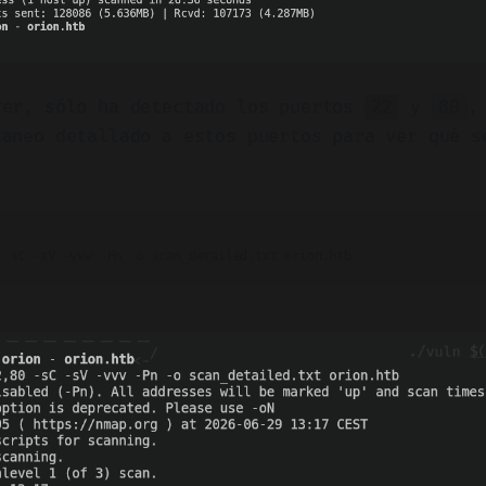
ver, sólo ha detectado los puertos
y
,
22
80
caneo detallado a estos puertos para ver qué s
 -sC -sV -vvv -Pn -o scan_detailed.txt orion.htb