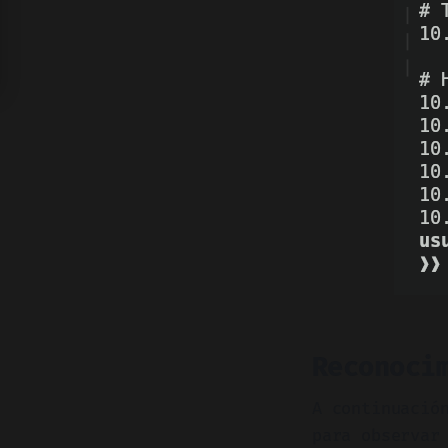
Reconoci
A continuació
para observar