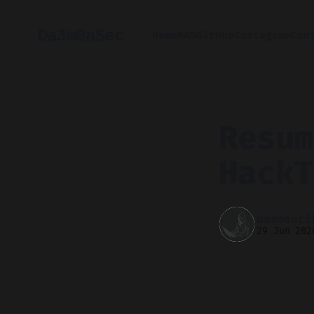
Da3m0nSec
Home
NAS
GitHub
Instagram
Con
Resum
HackT
daemonci
29 Jun 202