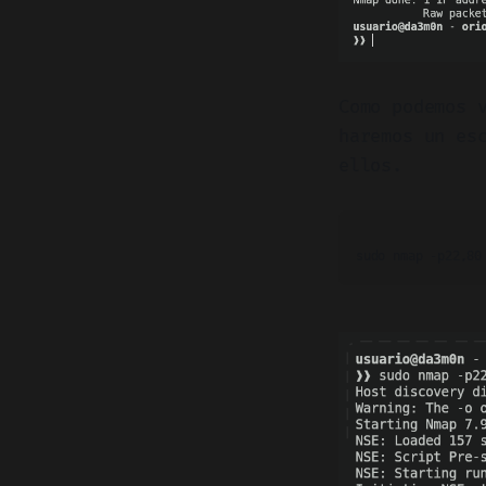
Como podemos 
haremos un es
ellos.
sudo nmap -p22,80