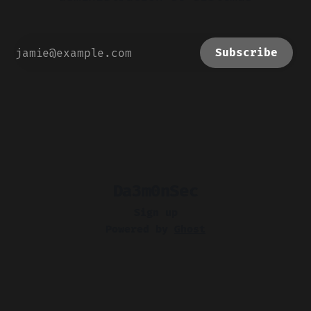
Subscribe
Da3m0nSec
Sign up
Powered by
Ghost