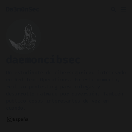
Da3m0nSec
daemoncibsec
Un estudiante de ciberseguridad interesado
en Red Team Operations. En este momento,
realizo pentesting para colegas y
desarrollo malware por diversión. También
publico cosas interesantes de vez en
cuando.
España