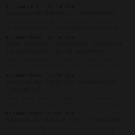
13 Para comenzar, le asignaré un
pentesting/operaciones de Red Team o
By daemoncibsec
22 Jun 2026
ciberseguridad ofensiva, ten en cuenta que
Resumen de Reactor - HackTheBox
leer este post puede hacerte spoiler de la
máquina Reactor. Si planeas completar esta
Sunrise0:00/180.0621× Antes de continuar Si
máquina, por favor no sigas leyendo. *
te interesan los pentesting/operaciones de
Dificultad: Media (Competitivo) * Sistema
Red Team o ciberseguridad ofensiva, ten en
By daemoncibsec
21 Jun 2026
operativo:
cuenta que leer este post puede hacerte
Cómo realicé ingeniería inversa a
spoiler de la máquina Reactor. Si planeas
la aplicación de mi profesor
completar esta máquina, por favor no sigas
leyendo. * Dificultad: Fácil (Competitivo) *
Panic Track0:00/153.7726981× Aviso legal
Sistema operativo: Debian 13
Realizar ingeniería inversa a determinado
software suele estar restringido y prohibido
By daemoncibsec
10 Apr 2026
en los términos y condiciones de dicho
Apuntes de lenguaje ensamblador
software, y bajo ciertas circunstancias puede
(Assembly)
incluso ser ilegal, dependiendo de los
desarrolladores y distribuidores. Quedas
Aviso legal Realizar ingeniería inversa a
avisado. Además, he hablado con mi profesor
determinado software suele estar restringido
sobre esto.
y prohibido en los términos y condiciones de
By daemoncibsec
18 Mar 2026
dicho software, y bajo ciertas circunstancias
Resumen de Boiler CTF - TryHackMe
puede incluso ser ilegal, dependiendo de los
desarrolladores y distribuidores. Quedas
Third District0:00/274.3771421× Antes de
avisado. Dificultad: Difícil Sistema
continuar Si te interesan los pentesting,