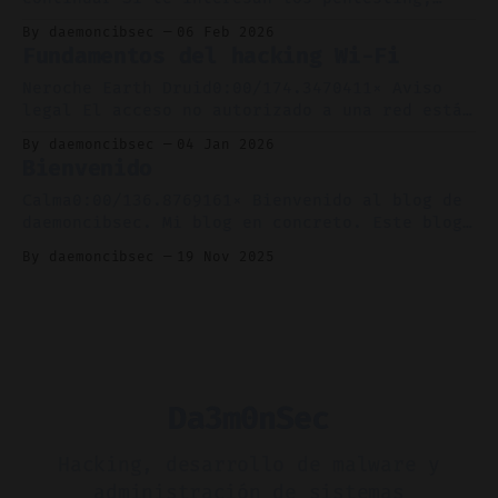
Operativo: Debian 13 Herramientas requeridas:
operaciones con equipos rojos o
By daemoncibsec
06 Feb 2026
1. gdb Conocimiento requerido: 1.
ciberseguridad ofensiva, ten claro que leer
Fundamentos del hacking Wi-Fi
este post puede hacerte spoiler de la máquina
Boiler CTF. Si planeas completar esta
Neroche Earth Druid0:00/174.3470411× Aviso
máquina, por favor no sigas leyendo. *
legal El acceso no autorizado a una red está
Dificultad: Media * Sistema operativo: Debian
regulado por ley, tiene consecuencias legales
By daemoncibsec
04 Jan 2026
13
y conduce a una sanción adecuada. No soy
Bienvenido
responsable del uso malicioso de esta
información. Quedas avisado. * Dificultad:
Calma0:00/136.8769161× Bienvenido al blog de
Bastante fácil * Sistema operativo: Debian 13
daemoncibsec. Mi blog en concreto. Este blog
* Herramientas requeridas: 1. Un
trata sobre hacking, técnicas de explotación,
By daemoncibsec
19 Nov 2025
herramientas útiles que podrías usar para bug
bounty/pentesting/auditorías, e incluso
técnicas defensivas (no todo gira en torno al
Red Team, también tienes que mantenerte a
salvo con
Da3m0nSec
Hacking, desarrollo de malware y
administración de sistemas