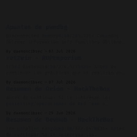
Apuntes de pwndbg
Disconnected Memory0:00/201.721× Comandos
Obtener información info functions Obtiene
las functiones que se encuentran definidas en
By daemoncibsec
07 Jul 2026
el binario. info functions * Salida de
ret2win - ROPEmporium
ejemplo: pwndbg> info functions All defined
functions: Non-debugging symbols:
Third District0:00/274.3771421× Antes de
0x0000000000400528 _init 0x0000000000400550
continuar Las prácticas que se realizan en
puts@plt 0x0000000000400560 system@plt
este Captura la bandera (CTF) se trata
By daemoncibsec
07 Jul 2026
0x0000000000400570 printf@plt
meramente de prácticas formativas que no
Resumen de Orion - HackTheBox
0x0000000000400580 memset@plt
deberían nunca ser aplicadas a la vida real
0x0000000000400590 read@
con fines maliciosos. Han sido avisados. *
Antes de continuar Si te interesan los
Sistema operativo: Debian 13 * Herramientas:
pentesting/operaciones de Red Team o
pwntools, pwndbg, radare2 Un
ciberseguridad ofensiva, ten en cuenta que
By daemoncibsec
29 Jun 2026
leer este post puede hacerte spoiler de la
Resumen de DevHub - HackTheBox
máquina Reactor. Si planeas completar esta
máquina, por favor no sigas leyendo. *
The Unfallen Kingdom0:00/227.6470831× Antes
Dificultad: Fácil * Sistema operativo: Debian
de continuar Si te interesan los