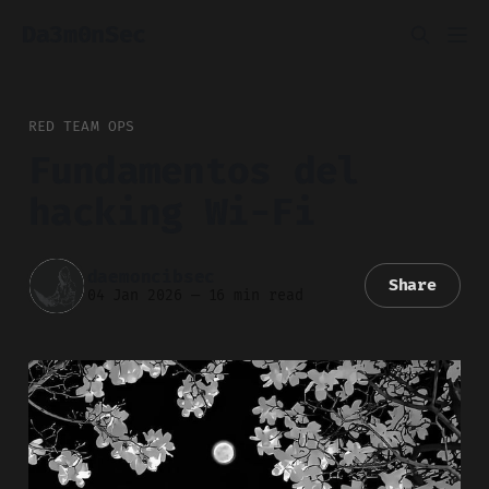
Da3m0nSec
RED TEAM OPS
Fundamentos del
hacking Wi-Fi
daemoncibsec
Share
04 Jan 2026
—
16 min read