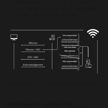
conectarse a la red Wi-Fi usando la
contraseña que usó antes como PSK, y
podrá conectarse a la red.
Representation of a Brute-Force/Dictionary attack
Hackeando redes Wi-Fi