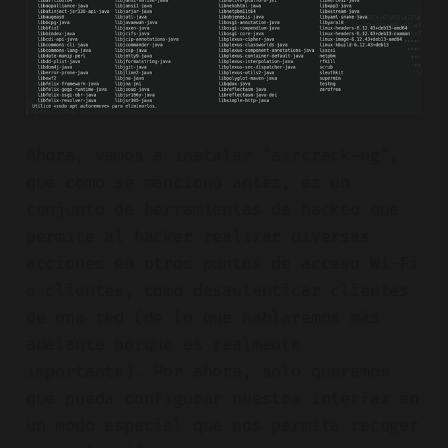
Ahora, vamos a instalar "aircrack-ng",
que como se mencionó antes, es un
conjunto de herramientas de hackeo que
permite al hacker realizar diversas
acciones en otros puntos de acceso Wi-Fi
o clientes, como desautenticar clientes
de una red (de lo que hablaremos más
adelante porque es realmente
importante). Por ahora, solo queremos
que pueda configurar nuestra interfaz en
un modo especial que nos permita recoger