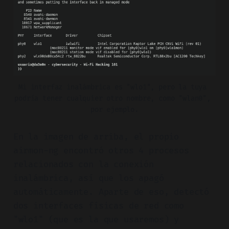
Mi interfaz inalámbrica es "wlo1", pero la tuya 
podría tener cualquier otro nombre, como "wlan0", 
por ejemplo.
En la imagen de arriba, el propio
airmon-ng encontró otros 4 procesos
relacionados con la conexión
inalámbrica, así que los apagó
automáticamente. Aparte de eso, detectó
dos interfaces físicas de red como
"wlo1" (que es la que usaremos) y