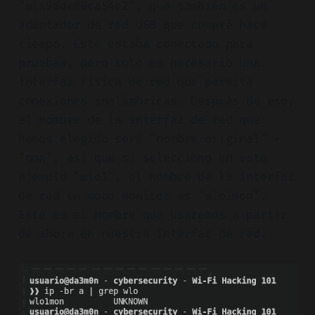
"wlx90de80ca54c2", que también es un
adaptador de red USB que compré hace
tiempo. Este estaba conectado para
pruebas, pero solo es necesario una
interfaz física de red que permita
conexiones inalámbricas. Después de eso,
el nombre de la interfaz de red que
hemos elegido será "nombre original" +
"mon", así que si selecciono en este
ejemplo "wlo1", el nombre de la interfaz
de red en modo monitor es "wlo1mon".
Este es el nombre que usaremos a partir
de ahora en nuestra interfaz de red.