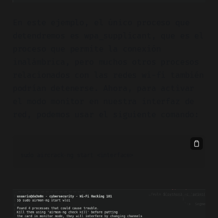
En este ejemplo, el único proceso que
detendremos es wpa_supplicant, que es el
proceso que permite la conexión
inalámbrica, pero muchos otros procesos
relacionados con las redes wi-fi también
podrían detenerse. Ahora, para activar
el modo monitor en nuestra interfaz de
red, podemos usar el siguiente comando:
sudo aircrack-ng start <interface>