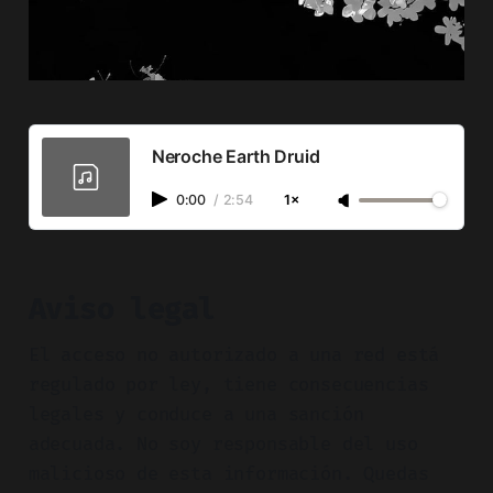
Neroche Earth Druid
0:00
/
2:54
1×
Aviso legal
El acceso no autorizado a una red está
regulado por ley, tiene consecuencias
legales y conduce a una sanción
adecuada. No soy responsable del uso
malicioso de esta información. Quedas