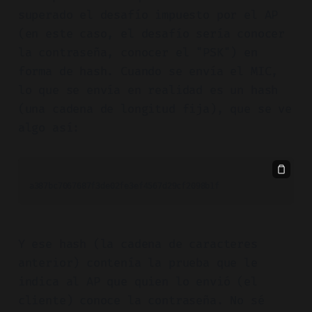
superado el desafío impuesto por el AP
(en este caso, el desafío sería conocer
la contraseña, conocer el "PSK") en
forma de hash. Cuando se envía el MIC,
lo que se envía en realidad es un hash
(una cadena de longitud fija), que se ve
algo así:
Y ese hash (la cadena de caracteres
anterior) contenía la prueba que le
indica al AP que quien lo envió (el
cliente) conoce la contraseña. No sé