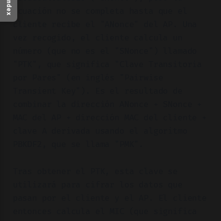
Index
ecuación no se completa hasta que el
cliente recibe el "ANonce" del AP. Una
vez recogido, el cliente calcula un
número (que no es el "SNonce") llamado
"PTK", que significa "Clave Transitoria
por Pares" (en inglés "Pairwise
Transient Key"). Es el resultado de
combinar la dirección ANonce + SNonce +
MAC del AP + dirección MAC del cliente +
clave A derivada usando el algoritmo
PBKDF2, que se llama "PMK".
Tras obtener el PTK, esta clave se
utilizará para cifrar los datos que
pasan por el cliente y el AP. El cliente
entonces calcula el MIC (que significa