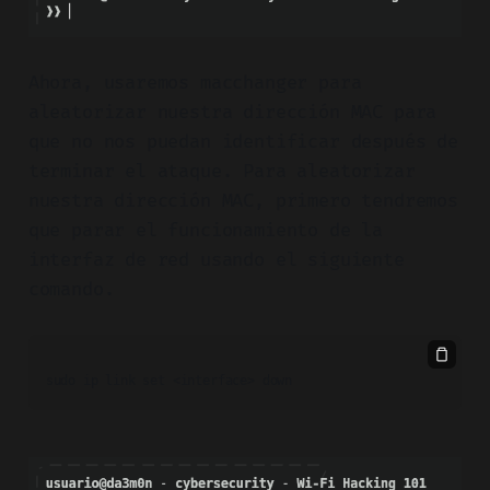
Ahora, usaremos macchanger para
aleatorizar nuestra dirección MAC para
que no nos puedan identificar después de
terminar el ataque. Para aleatorizar
nuestra dirección MAC, primero tendremos
que parar el funcionamiento de la
interfaz de red usando el siguiente
comando.
sudo ip link set <interface> down