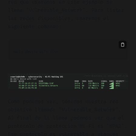
red que usaremos en este ejemplo se
llama "Vulnerable_Network". Para listar
las redes disponibles, usaremos el
siguiente comando:
nmcli device wifi list
Como podemos ver, tenemos nuestra red
objetivo llamada "Vulnerable_Network".
Al final de la línea podemos ver que el
protocolo de protección Wi-Fi es "WPA2".
Ese protocolo es vulnerable a ataques