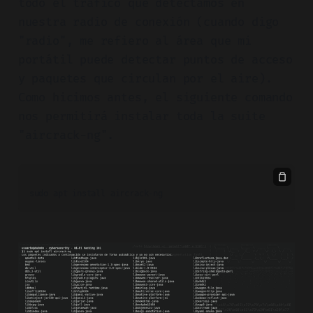
todo el tráfico que detectamos en
nuestra radio de conexión (cuando digo
"radio", me refiero al área que mi
portátil puede detectar puntos de acceso
y paquetes que circulan por el aire).
Como hicimos antes, el siguiente comando
nos permitirá instalar toda la suite
"aircrack-ng".
sudo apt install aircrack-ng