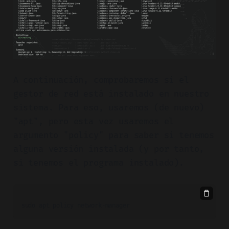
A continuación, comprobaremos si el
gestor de red está instalado en nuestro
sistema. Para eso, usaremos (de nuevo)
"apt", pero esta vez usaremos el
argumento "policy" para saber si tenemos
alguna versión instalada (y por tanto,
si tenemos el programa instalado).
sudo apt policy network-manager