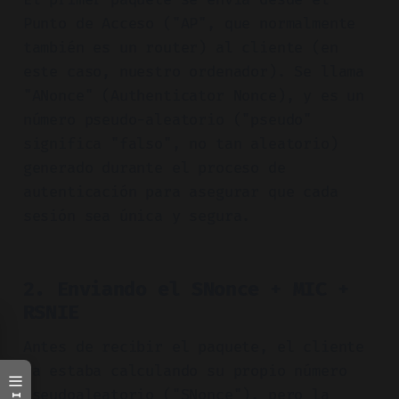
Punto de Acceso ("AP", que normalmente
también es un router) al cliente (en
este caso, nuestro ordenador). Se llama
"ANonce" (Authenticator Nonce), y es un
número pseudo-aleatorio ("pseudo"
significa "falso", no tan aleatorio)
generado durante el proceso de
autenticación para asegurar que cada
sesión sea única y segura.
2. Enviando el SNonce + MIC +
RSNIE
Antes de recibir el paquete, el cliente
ya estaba calculando su propio número
pseudoaleatorio ("SNonce"), pero la