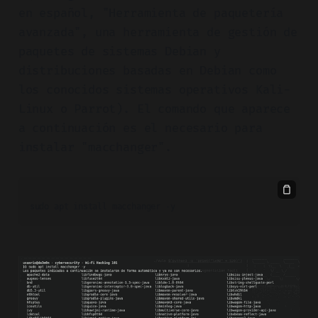
en español, "Herramienta de paquetería
avanzada", una herramienta de gestión de
paquetes de sistemas Debian y
distribuciones basadas en Debian como
los conocidos sistemas operativos Kali-
Linux o Parrot). El comando que aparece
a continuación es el necesario para
instalar "macchanger".
sudo apt install macchanger -y